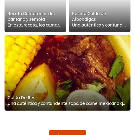
Receta Camarones del
Receta Caldo de
pantano y sémola
Albondigas
En esta receta, los camarones, la sémola y el tocino se unen para obtener una explosión de sabor.
Una auténtica y contundente sopa de albóndigas mexicana, típicamente elaborada con carne picada y yerba buena, servida con un c...
Caldo De Res
Una auténtica y contundente sopa de carne mexicana que se cocina a fuego lento con paleta de res o carne de costilla con hueso,...